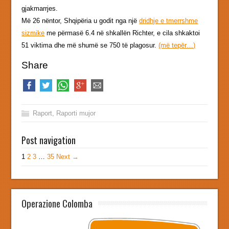
gjakmarrjes.
Më 26 nëntor, Shqipëria u godit nga një
dridhje e tmerrshme
sizmike
me përmasë 6.4 në shkallën Richter, e cila shkaktoi
51 viktima dhe më shumë se 750 të plagosur.
(më tepër…)
Share
Raport
,
Raporti mujor
Post navigation
1
2
3
…
35
Next →
Operazione Colomba