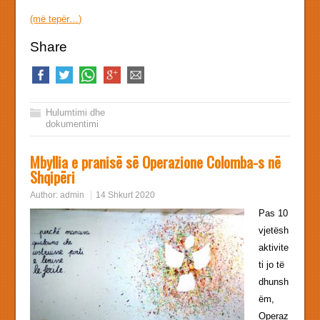
(më tepër…)
Share
Hulumtimi dhe
dokumentimi
Mbyllia e pranisë së Operazione Colomba-s në
Shqipëri
Author:
admin
14 Shkurt 2020
Pas 10
vjetësh
aktivite
ti jo të
dhunsh
ëm,
Operaz