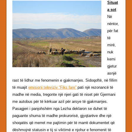
Situat
a sot
Në
nëntor,
për fat
të
mirë,
nuk
kemi
gjetur
asnjë
rast të lidhur me fenomenin e gjakmarrjes. Sidoqoftë, në fillim
të muajit
emisioni televiziv “Fiks fare”
pati një rezonancë të
madhe në media, tregonte një njeri gati të niset për Gjermani
me autobus për të kërkuar azil për arsye të gjakmarrjes.
Pasagjeri i panjohshëm nga Lezha deklaron se duhet të
paguante shuma të madhe prokurorisë, gjyqtarëve dhe një
shoqatës që merret me pajtimin për të marrë dokumentet që
dëshmojnë statusin e tij si viktimë e njohur e fenomenit të