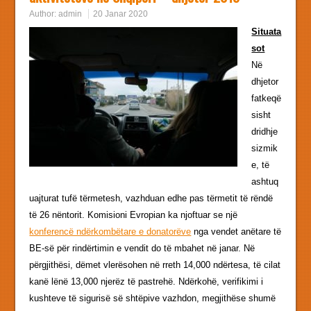
Author:
admin
20 Janar 2020
Situata
sot
Në
dhjetor
fatkeqë
sisht
dridhje
sizmik
e, të
ashtuq
uajturat tufë tërmetesh, vazhduan edhe pas tërmetit të rëndë
të 26 nëntorit. Komisioni Evropian ka njoftuar se një
konferencë ndërkombëtare e donatorëve
nga vendet anëtare të
BE-së për rindërtimin e vendit do të mbahet në janar. Në
përgjithësi, dëmet vlerësohen në rreth 14,000 ndërtesa, të cilat
kanë lënë 13,000 njerëz të pastrehë. Ndërkohë, verifikimi i
kushteve të sigurisë së shtëpive vazhdon, megjithëse shumë