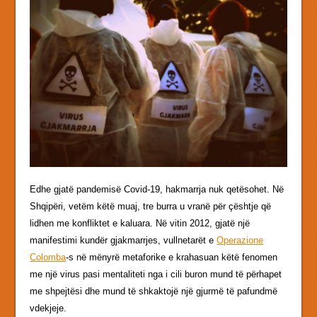
Edhe gjatë pandemisë Covid-19, hakmarrja nuk qetësohet. Në
Shqipëri, vetëm këtë muaj, tre burra u vranë për çështje që
lidhen me konfliktet e kaluara. Në vitin 2012, gjatë një
manifestimi kundër gjakmarrjes, vullnetarët e
Operazione
Colomba
-s në mënyrë metaforike e krahasuan këtë fenomen
me një virus pasi mentaliteti nga i cili buron mund të përhapet
me shpejtësi dhe mund të shkaktojë një gjurmë të pafundmë
vdekjeje.