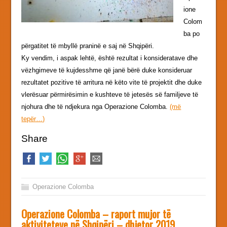
ione
Colom
ba po
përgatitet të mbyllë praninë e saj në Shqipëri.
Ky vendim, i aspak lehtë, është rezultat i konsideratave dhe
vëzhgimeve të kujdesshme që janë bërë duke konsideruar
rezultatet pozitive të arritura në këto vite të projektit dhe duke
vlerësuar përmirësimin e kushteve të jetesës së familjeve të
njohura dhe të ndjekura nga Operazione Colomba.
(më
tepër…)
Share
Operazione Colomba
Operazione Colomba – raport mujor të
aktiviteteve në Shqipëri – dhjetor 2019