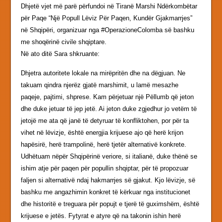
Dhjetë vjet më parë përfundoi në Tiranë Marshi Ndërkombëtar
për Paqe “Një Popull Lëviz Për Paqen, Kundër Gjakmarrjes”
në Shqipëri, organizuar nga #OperazioneColomba së bashku
me shoqërinë civile shqiptare.
Në ato ditë Sara shkruante:
Dhjetra autoritete lokale na mirëpritën dhe na dëgjuan. Ne
takuam qindra njerëz gjatë marshimit, u lamë mesazhe
paqeje, pajtimi, shprese. Kam përjetuar një Pëllumb që jeton
dhe duke jetuar të jep jetë. Ai jeton duke zgjedhur jo vetëm të
jetojë me ata që janë të detyruar të konfliktohen, por për ta
vihet në lëvizje, është energjia krijuese ajo që herë krijon
hapësirë, herë trampolinë, herë tjetër alternativë konkrete.
Udhëtuam nëpër Shqipërinë veriore, si italianë, duke thënë se
ishim atje për paqen për popullin shqiptar, për të propozuar
faljen si alternativë ndaj hakmarrjes së gjakut. Kjo lëvizje, së
bashku me angazhimin konkret të kërkuar nga institucionet
dhe historitë e treguara për popujt e tjerë të guximshëm, është
krijuese e jetës. Fytyrat e atyre që na takonin ishin herë