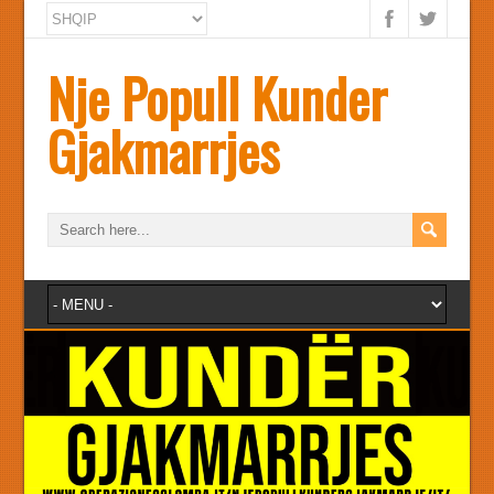
Nje Popull Kunder
Gjakmarrjes