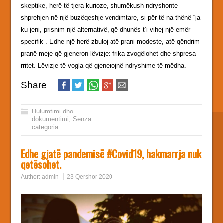
skeptike, herë të tjera kurioze, shumëkush ndryshonte
shprehjen në një buzëqeshje vendimtare, si për të na thënë “ja
ku jeni, prisnim një alternativë, që dhunës t’i vihej një emër
specifik”. Edhe një herë zbuloj atë prani modeste, atë qëndrim
pranë meje që gjeneron lëvizje: frika zvogëlohet dhe shpresa
rritet. Lëvizje të vogla që gjenerojnë ndryshime të mëdha.
Share
Hulumtimi dhe
dokumentimi
,
Senza
categoria
Edhe gjatë pandemisë #Covid19, hakmarrja nuk
qetësohet.
Author:
admin
23 Qershor 2020