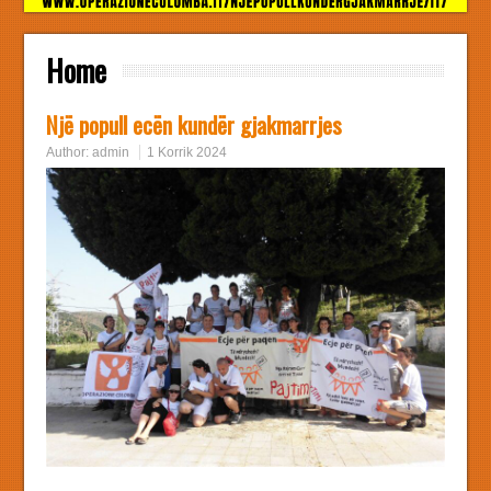
Home
Një popull ecën kundër gjakmarrjes
Author:
admin
1 Korrik 2024