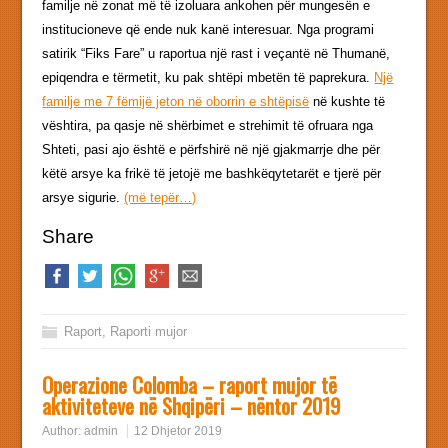
familje në zonat më të izoluara ankohen për mungesën e
institucioneve që ende nuk kanë interesuar. Nga programi
satirik “Fiks Fare” u raportua një rast i veçantë në Thumanë,
epiqendra e tërmetit, ku pak shtëpi mbetën të paprekura.
Një
familje me 7 fëmijë jeton në oborrin e shtëpisë
në kushte të
vështira, pa qasje në shërbimet e strehimit të ofruara nga
Shteti, pasi ajo është e përfshirë në një gjakmarrje dhe për
këtë arsye ka frikë të jetojë me bashkëqytetarët e tjerë për
arsye sigurie.
(më tepër…)
Share
Raport
,
Raporti mujor
Operazione Colomba – raport mujor të
aktiviteteve në Shqipëri – nëntor 2019
Author:
admin
12 Dhjetor 2019